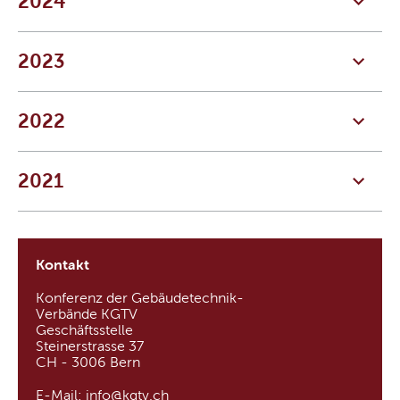
2024
2023
2022
2021
Kontakt
Konferenz der Gebäudetechnik-
Verbände KGTV
Geschäftsstelle
Steinerstrasse 37
CH - 3006 Bern
E-Mail:
info@kgtv
.
ch