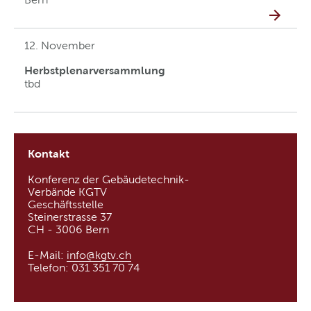
12. November
Herbstplenarversammlung
tbd
Kontakt
Konferenz der Gebäudetechnik-
Verbände KGTV
Geschäftsstelle
Steinerstrasse 37
CH - 3006 Bern
E-Mail:
info@kgtv
.
ch
Telefon: 031 351 70 74​​​​​​​