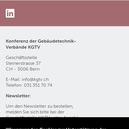
Konferenz der Gebäudetechnik-
Verbände KGTV
Geschäftsstelle
Steinerstrasse 37
CH - 3006 Bern
E-Mail:
info@kgtv
.
ch
Telefon: 031 351 70 74
Newsletter:
Um den Newsletter zu bestellen,
melden Sie sich bitte bei der
Geschäftsstelle KGTV
unter Angabe
Ihres Vornamen, Namen, E-Mail-Adresse an.