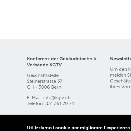
Konferenz der Gebäudetechnik-
Newslette
Verbände KGTV
Um den Ne
melden Sie
Geschäftsstelle
Geschäfts
Steinerstrasse 37
Ihres Vor
CH - 3006 Bern
E-Mail:
info@kgtv
.
ch
Telefon: 031 351 70 74
Contact
Informativa sulla protezione dei dati
I
Utilizziamo i cookie per migliorare l’esperienza
AGB