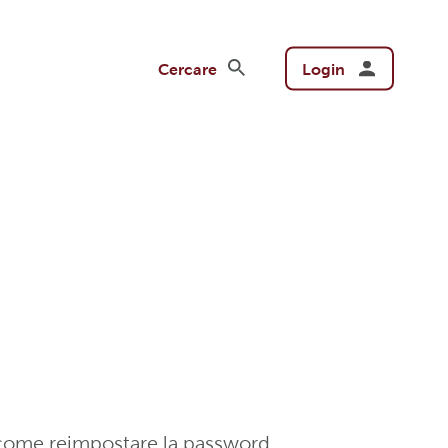
Cercare
Login
u come reimpostare la password.